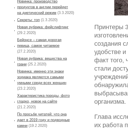
Новинка: производство
продуктов в англии перейдет
на диетический режим
(3.3.2020)
Секреты: топ
(1.3.2020)
Принтеры 3
Новая рубрика: фейслифтинг
(29.2.2020)
изготовлен
Бейонсе – самая дорогая
создания с
певица, самое читаемое
удобстве и
(27.2.2020)
Новая рубрика: вещества на
факт того, 
грани
(25.2.2020)
стали дост
Новинка: именно эти знаки
учреждений
зодиака являются самыми
умными среди всех женщин
обнаружила
(23.2.2020)
выбрасываю
Характеристика породы, фото
организма.
гладко, новое на сайте
(21.2.2020)
По просьбе читатей: что она
Глава иссл
дает в 2019 году и подводные
их работа 
камни
(19.2.2020)