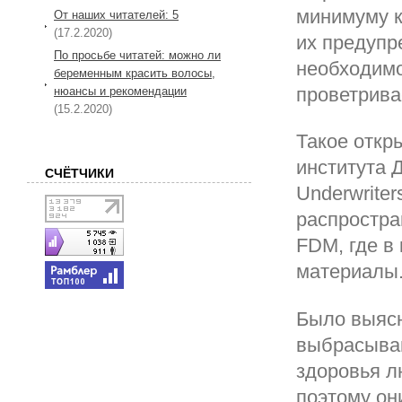
минимуму к
От наших читателей: 5
(17.2.2020)
их предупр
По просьбе читатей: можно ли
необходимо
беременным красить волосы,
проветрив
нюансы и рекомендации
(15.2.2020)
Такое откр
института 
СЧЁТЧИКИ
Underwriter
распростра
FDM, где в
материалы
Было выясн
выбрасываю
здоровья л
поэтому он