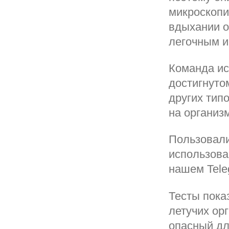
микроскопи
вдыхании о
легочным и
Команда ис
достигнуто
других тип
на организ
Пользовали
использова
нашем Tele
Тесты пока
летучих ор
опасный дл