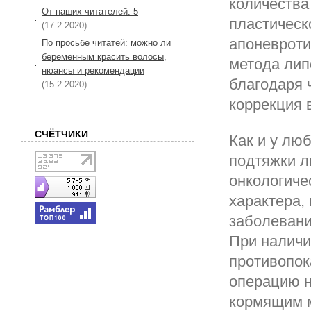
количества
От наших читателей: 5
пластическ
(17.2.2020)
апоневроти
По просьбе читатей: можно ли
беременным красить волосы,
метода лип
нюансы и рекомендации
благодаря 
(15.2.2020)
коррекция 
СЧЁТЧИКИ
Как и у лю
подтяжки л
онкологиче
характера,
заболевани
При наличи
противопок
операцию 
кормящим м