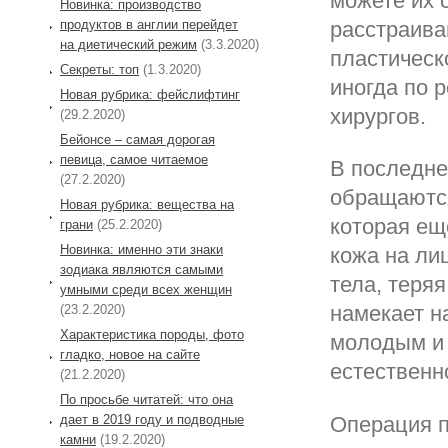
можете их 
Новинка: производство
продуктов в англии перейдет
расстраива
на диетический режим
(3.3.2020)
пластическ
Секреты: топ
(1.3.2020)
иногда по 
Новая рубрика: фейслифтинг
хирургов.
(29.2.2020)
Бейонсе – самая дорогая
певица, самое читаемое
В последне
(27.2.2020)
обращаются
Новая рубрика: вещества на
которая ещ
грани
(25.2.2020)
Новинка: именно эти знаки
кожа на ли
зодиака являются самыми
тела, теря
умными среди всех женщин
намекает на
(23.2.2020)
Характеристика породы, фото
молодым и 
гладко, новое на сайте
естественн
(21.2.2020)
По просьбе читатей: что она
Операция п
дает в 2019 году и подводные
камни
(19.2.2020)