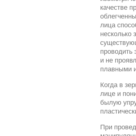
качестве п
облегченны
лица спосо
несколько 
существующ
проводить 
и не прояв
плавными 
Когда в зе
лице и пон
былую упру
пластическ
При провед
манипуляци