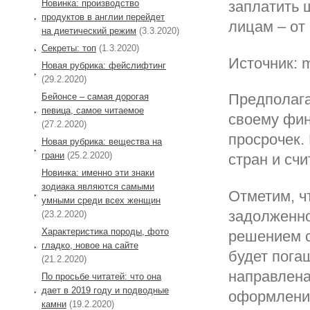
Новинка: производство
заплатить 
продуктов в англии перейдет
лицам – от 
на диетический режим
(3.3.2020)
Секреты: топ
(1.3.2020)
Источник: 
Новая рубрика: фейслифтинг
(29.2.2020)
Предполага
Бейонсе – самая дорогая
певица, самое читаемое
своему фин
(27.2.2020)
просрочек.
Новая рубрика: вещества на
грани
(25.2.2020)
стран и сч
Новинка: именно эти знаки
зодиака являются самыми
Отметим, ч
умными среди всех женщин
задолженно
(23.2.2020)
Характеристика породы, фото
решением с
гладко, новое на сайте
будет пога
(21.2.2020)
направлена
По просьбе читатей: что она
дает в 2019 году и подводные
оформления
камни
(19.2.2020)