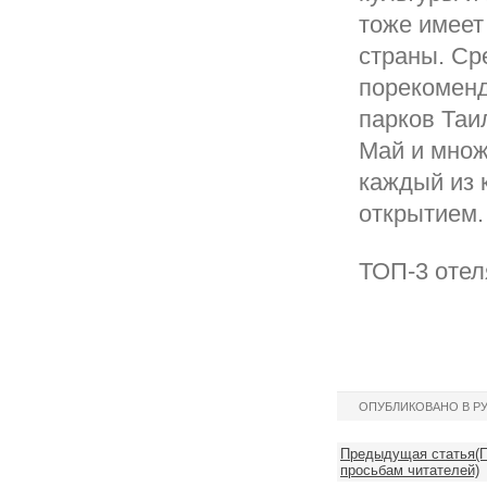
тоже имеет
страны. Ср
порекомен
парков Таи
Май и множ
каждый из 
открытием.
ТОП-3 отел
ОПУБЛИКОВАНО В Р
Предыдущая статья(П
просьбам читателей)