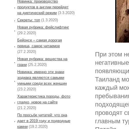
Новинка: производство
продуктов в англии перейдет
на диетический режим
(3.3.2020)
Секреты: топ
(1.3.2020)
Новая рубрика: фейслифтинг
(29.2.2020)
Бейонсе – самая дорогая
певица, самое читаемое
(27.2.2020)
При этом н
Новая рубрика: вещества на
негативные
грани
(25.2.2020)
появляющие
Новинка: именно эти знаки
зодиака являются самыми
Таиланд мо
умными среди всех женщин
каждый мож
(23.2.2020)
пребывания
Характеристика породы, фото
гладко, новое на сайте
подходящей
(21.2.2020)
проводят с
По просьбе читатей: что она
главным ту
дает в 2019 году и подводные
камни
(19.2.2020)