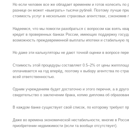
Но если человек все же обладает временем и готов колесить по р
разнице он может «выиграть» тысячи рублей. Поэтому лучше при
стоимость услуг в нескольких страховых агентствах, сэкономив 
Надеемся, что мы помогли разобраться с вопросом как взять ква
кредит в проверенных банках России, имеющих поддержку госуда
возможность преждевременной выплаты ипотеки и стабильную пр
Но даже эти калькуляторы не дают точной оценки в вопросе пере
Стоимость этой процедуры составляет 0.5–2% от цены жилплоща
оплачивается на год вперёд, поэтому к выбору агентства по стр
всей ответственностью.
Одним учреждениям будет достаточно и этого перечня, а в друг
свидетельство о заключении брака, копию диплома об образовани
В каждом банке существует свой список, по которому требуют п
Даже во времена экономической нестабильности, многие в Росс
приобретении недвижимости (если та вообще отсутствует).