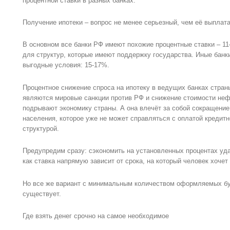
процентной ставки в разных банках.
Получение ипотеки – вопрос не менее серьезный, чем её выплата
В основном все банки РФ имеют похожие процентные ставки – 11
для структур, которые имеют поддержку государства. Иные банк
выгодные условия: 15-17%.
Процентное снижение спроса на ипотеку в ведущих банках стран
являются мировые санкции против РФ и снижение стоимости неф
подрывают экономику страны. А она влечёт за собой сокращение
населения, которое уже не может справляться с оплатой кредит
структурой.
Предупредим сразу: сэкономить на установленных процентах уд
как ставка напрямую зависит от срока, на который человек хочет 
Но все же вариант с минимальным количеством оформляемых бу
существует.
Где взять денег срочно на самое необходимое