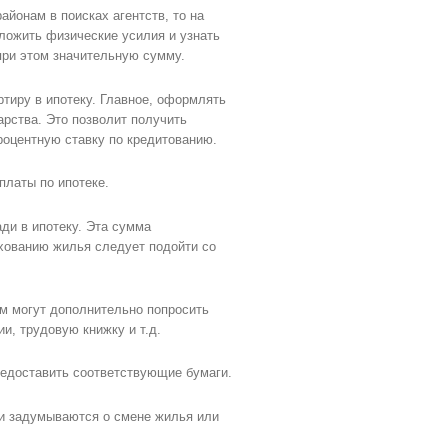
айонам в поисках агентств, то на
ложить физические усилия и узнать
при этом значительную сумму.
ртиру в ипотеку. Главное, оформлять
рства. Это позволит получить
оцентную ставку по кредитованию.
платы по ипотеке.
ди в ипотеку. Эта сумма
ахованию жилья следует подойти со
ом могут дополнительно попросить
и, трудовую книжку и т.д.
редоставить соответствующие бумаги.
ии задумываются о смене жилья или