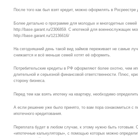
После того как был взят кредит, можно оформлять в Росреестре 
Более детально о программе для молодых и многодетных семей 
http://base.garant.ru/2306859. С ипотекой для военнослужащих мо
http://base.garant.ru/12136616/
На сегодняшний день такой вид займов переживает не самые луч
снижается и всё меньше семей хотят её оформить.
Потребительские кредиты в РФ оформляют более охотно, чем ипо
длительной и серьезной финансовой ответственности. Плюс, кри
сторону бизнеса.
Перед тем как взять ипотеку на квартиру, необходимо определи
А если решение уже было принято, то вам пора ознакомиться с 
ипотечного кредитования.
Переплата будет в любом случае, к этому нужно быть готовым.
«ипотечные калькуляторы», с помощью которых можно определит