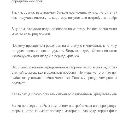
определённый срок.
Так как сумма, выдаваемая банком под кредит, исчисляется в т
чем получить ипотеку на квартиру, покупателю потребуется собр
В целом, это дало падение спроса на ипотеку. Но все равно мно
И на то есть ряд причин.
Поэтому прежде чем решиться на ипотеку с минимальным или н
следует очень хорошо подумать. Ведь этот добрый жест банка я
«заманухой» для людей в период кризиса.
Это лишь основные отрицательные стороны этого вида кредитован
важный фактор, как моральный прессинг. Понимание того, что пр
рабство», угнетает любого человека. Поэтому прежде чем решить
подумать.
Как вкратце можно описать ситуацию с ипотечным кредитованием
Банки не выдают займы компаниям-застройщикам и те прекращаю
фирмы, которые имеют прочную материальную базу, терпят фина