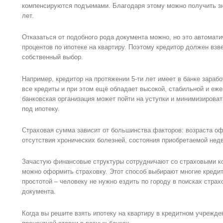
компенсируются подъемами. Благодаря этому можно получить з
лет.
Отказаться от подобного рода документа можно, но это автомат
процентов по ипотеке на квартиру. Поэтому кредитор должен взв
собственный выбор.
Например, кредитор на протяжении 5-ти лет имеет в банке зараб
все кредиты и при этом ещё обладает высокой, стабильной и еж
банковская организация может пойти на уступки и минимизирова
под ипотеку.
Страховая сумма зависит от большинства факторов: возраста оф
отсутствия хронических болезней, состояния приобретаемой нед
Зачастую финансовые структуры сотрудничают со страховыми ко
можно оформить страховку. Этот способ выбирают многие кредито
простотой – человеку не нужно ездить по городу в поисках стра
документа.
Когда вы решите взять ипотеку на квартиру в кредитном учрежде