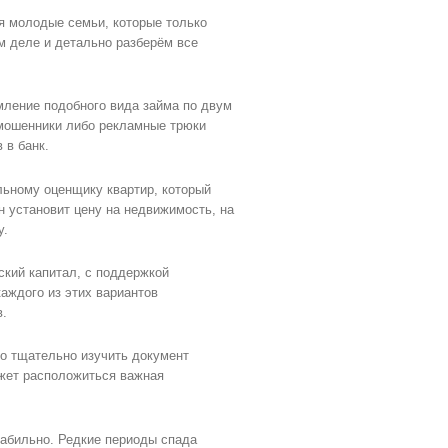
ся молодые семьи, которые только
м деле и детально разберём все
мление подобного вида займа по двум
 мошенники либо рекламные трюки
 в банк.
льному оценщику квартир, который
н установит цену на недвижимость, на
у.
ский капитал, с поддержкой
аждого из этих вариантов
в.
мо тщательно изучить документ
жет расположиться важная
стабильно. Редкие периоды спада