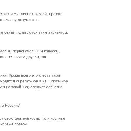
ысячах и миллионах рублей, прежде
ать массу документов.
гие семьи пользуются этим вариантом.
улевым первоначальным взносом,
вляется ничем другим, как
ия. Кроме всего этого есть такой
иходится обрекать себя на «ипотечное
ся на такой шаг, следует серьёзно
 в России?
т свою деятельность. Но и крупные
нсовые потери.