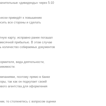
начительные «дивиденды» через 5-10
ически приведёт к повышению
есить все стороны и сделать
отную карту, исправно ранее погашал
емесячной прибылью. В этом случае
ть количество собираемых документов
ормителя, вида деятельности,
вижимости.
мпаниями, поэтому прямо в банке
ры, так как он подкупает своей
хового агентства для оформления
нии, то столкнетесь с вопросом оценки