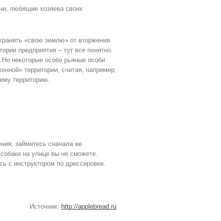
они, любящие хозяева своих
хранять «свою землю» от вторжения
тории предприятия – тут все понятно.
а.Но некоторые особо рьяные особи
конной» территории, считая, например,
ему территорию.
ния, займитесь сначала ее
собаки на улице вы не сможете.
сь с инструктором по дрессировке.
Источник:
http://applebread.ru