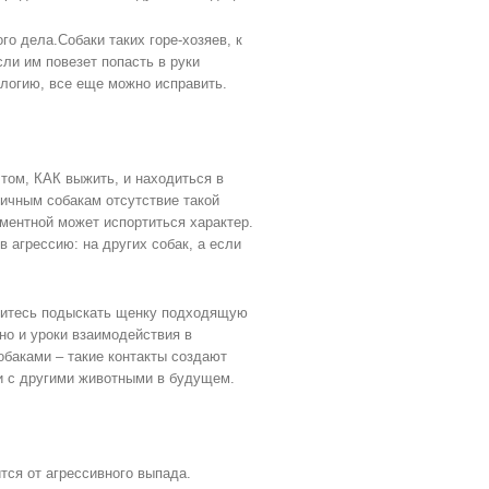
о дела.Собаки таких горе-хозяев, к
ли им повезет попасть в руки
логию, все еще можно исправить.
том, КАК выжить, и находиться в
чным собакам отсутствие такой
раментной может испортиться характер.
в агрессию: на других собак, а если
енитесь подыскать щенку подходящую
но и уроки взаимодействия в
обаками – такие контакты создают
 с другими животными в будущем.
ится от агрессивного выпада.