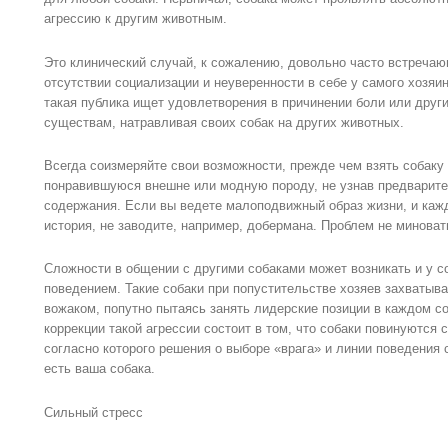
агрессию к другим животным.
Это клинический случай, к сожалению, довольно часто встречаю
отсутствии социализации и неуверенности в себе у самого хозяи
такая публика ищет удовлетворения в причинении боли или друг
существам, натравливая своих собак на других животных.
Всегда соизмеряйте свои возможности, прежде чем взять собаку 
понравившуюся внешне или модную породу, не узнав предварите
содержания. Если вы ведете малоподвижный образ жизни, и каж
история, не заводите, например, добермана. Проблем не миноват
Сложности в общении с другими собаками может возникать и у 
поведением. Такие собаки при попустительстве хозяев захватыва
вожаком, попутно пытаясь занять лидерские позиции в каждом с
коррекции такой агрессии состоит в том, что собаки повинуются
согласно которого решения о выборе «врага» и линии поведения 
есть ваша собака.
Сильный стресс