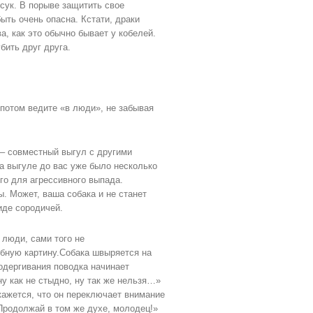
 сук. В порыве защитить свое
ть очень опасна. Кстати, драки
, как это обычно бывает у кобелей.
бить друг друга.
 потом ведите «в люди», не забывая
 – совместный выгул с другими
а выгуле до вас уже было несколько
ого для агрессивного выпада.
. Может, ваша собака и не станет
иде сородичей.
 люди, сами того не
обную картину.Собака швыряется на
одергивания поводка начинает
у как не стыдно, ну так же нельзя…»
кажется, что он переключает внимание
 Продолжай в том же духе, молодец!»