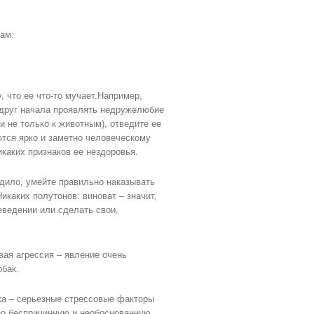
ам:
 что ее что-то мучает.Например,
вдруг начала проявлять недружелюбие
и не только к животным), отведите ее
ются ярко и заметно человеческому
икаких признаков ее нездоровья.
дило, умейте правильно наказывать
икаких полутонов: виноват – значит,
неведении или сделать свои,
вая агрессия – явление очень
бак.
вка – серьезные стрессовые факторы
но беспричинную и необоснованную