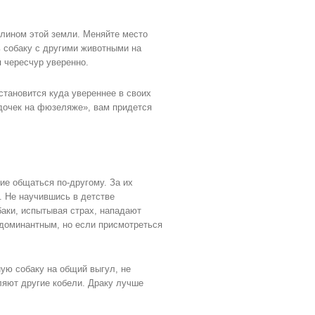
елином этой земли. Меняйте место
ь собаку с другими животными на
я чересчур уверенно.
становится куда увереннее в своих
здочек на фюзеляже», вам придется
ие общаться по-другому. За их
. Не научившись в детстве
баки, испытывая страх, нападают
 доминантным, но если присмотреться
ную собаку на общий выгул, не
уляют другие кобели. Драку лучше