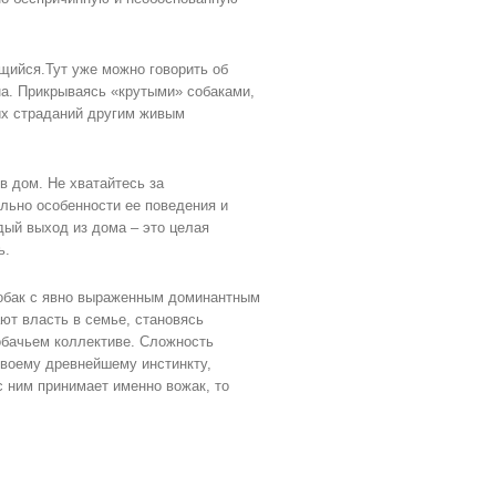
щийся.Тут уже можно говорить об
на. Прикрываясь «крутыми» собаками,
их страданий другим живым
в дом. Не хватайтесь за
льно особенности ее поведения и
дый выход из дома – это целая
ь.
собак с явно выраженным доминантным
ют власть в семье, становясь
обачьем коллективе. Сложность
 своему древнейшему инстинкту,
с ним принимает именно вожак, то