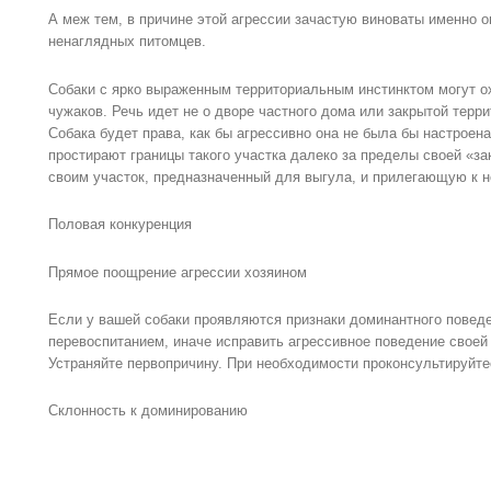
А меж тем, в причине этой агрессии зачастую виноваты именно 
ненаглядных питомцев.
Собаки с ярко выраженным территориальным инстинктом могут о
чужаков. Речь идет не о дворе частного дома или закрытой терри
Собака будет права, как бы агрессивно она не была бы настроен
простирают границы такого участка далеко за пределы своей «за
своим участок, предназначенный для выгула, и прилегающую к н
Половая конкуренция
Прямое поощрение агрессии хозяином
Если у вашей собаки проявляются признаки доминантного поведе
перевоспитанием, иначе исправить агрессивное поведение своей 
Устраняйте первопричину. При необходимости проконсультируйте
Склонность к доминированию