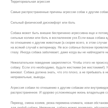
Территориальная агрессия
Самые распространенные причины агрессии собак к другим собак
Сильный физический дискомфорт или боль
Собака может быть внешне беспричинно агрессивна еще и потому,
сильные колики или боль в воспаленном ухе.Если ваша собака 
по отношению к другим животным (а скорее всего, в этом случае 
на всякий случай к ветеринару. Не все собачьи болезни проявля
глазу. Иногда собака заболевает, даже когда вы не наблюдаете н
Нежелательное поведение закрепляется. Чтобы этого не происхо
собаку. Если это необходимо, будьте жесткими (не жестокими!). Н
виноват. Собака должна знать, что это плохо, а не пребывать в 
неправильные, выводы.
Агрессия собаки по отношению к другим собакам или внутривидо
распространенное. И здорово усложняющее жизнь владельцев со
Переезд, смена хозяев, резка перемена климата, новая обстано
для любой собаки. Нервничая, собака может проявлять абсолют