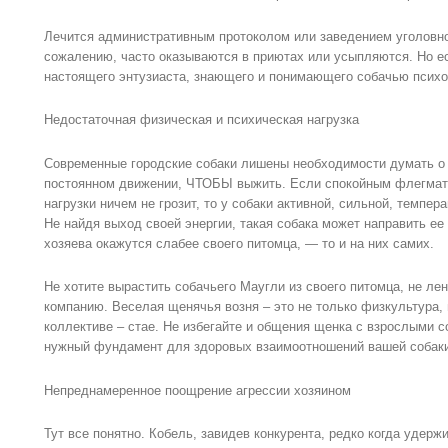
Лечится административным протоколом или заведением уголовног
сожалению, часто оказываются в приютах или усыпляются. Но ес
настоящего энтузиаста, знающего и понимающего собачью психо
Недостаточная физическая и психическая нагрузка
Современные городские собаки лишены необходимости думать о 
постоянном движении, ЧТОБЫ выжить. Если спокойным флегмати
нагрузки ничем не грозит, то у собаки активной, сильной, темпе
Не найдя выход своей энергии, такая собака может направить ее 
хозяева окажутся слабее своего питомца, — то и на них самих.
Не хотите вырастить собачьего Маугли из своего питомца, не л
компанию. Веселая щенячья возня – это не только физкультура, 
коллективе – стае. Не избегайте и общения щенка с взрослыми с
нужный фундамент для здоровых взаимоотношений вашей собаки
Непреднамеренное поощрение агрессии хозяином
Тут все понятно. Кобель, завидев конкурента, редко когда удерж