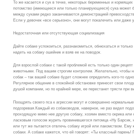
То же касается и сук в течке, некоторых беременных и кормящих
потомство (имеющееся или только планирующееся) сука может бы
между суками редко заканчиваются демонстрацией превосходства
Если у девочек «все серьезно», они могут покалечить или даже у
Недостаточная или отсутствующая социализация
Дайте собаке успокоиться, раззнакомиться, обнюхаться и только
надеть на собаку ошейник и взяв ее на поводок.
Для взрослой собаки с такой проблемой есть только один рецепт
животными. Под вашим строгим контролем. Желательно, чтобы н
собак – так вашей собаке будет сложнее определить кого-то одн
Регулярное общение в спокойной обстановке принесет свои плоды
душой компании, но по крайней мере, ее перестанет трясти при в
Поощрять своего пса к агрессии могут и совершенно нормальные
подозревая.Каждый из собаководов, наверное, не раз видел под
проходящую мимо нее другую собаку, хозяин вместо окрика или 
ласковым голосом журить провинившегося питомца «Ну Барсик, н
или тут же пытается отвлечь собаку игрой или лакомством. Ему 
собаки. А собаке кажется, что ей говорят: «Ты классный парень!