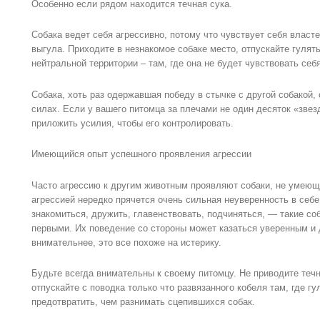
Особенно если рядом находится течная сука.
Собака ведет себя агрессивно, потому что чувствует себя власт
выгула. Приходите в незнакомое собаке место, отпускайте гулят
нейтральной территории – там, где она не будет чувствовать себ
Собака, хоть раз одержавшая победу в стычке с другой собакой, 
силах. Если у вашего питомца за плечами не один десяток «зве
приложить усилия, чтобы его контролировать.
Имеющийся опыт успешного проявления агрессии
Часто агрессию к другим животным проявляют собаки, не умеющ
агрессией нередко прячется очень сильная неуверенность в себе
знакомиться, дружить, главенствовать, подчиняться, — такие со
первыми. Их поведение со стороны может казаться уверенным и
внимательнее, это все похоже на истерику.
Будьте всегда внимательны к своему питомцу. Не приводите теч
отпускайте с поводка только что развязанного кобеля там, где г
предотвратить, чем разнимать сцепившихся собак.