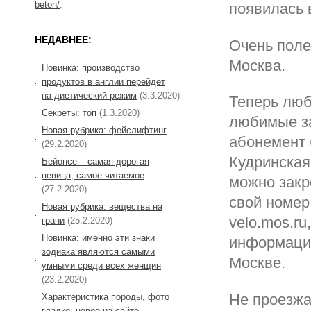
beton/
.
появилась 
НЕДАВНЕЕ:
Очень поле
Москва.
Новинка: производство
продуктов в англии перейдет
на диетический режим
(3.3.2020)
Теперь люб
Секреты: топ
(1.3.2020)
любимые за
Новая рубрика: фейслифтинг
абонемент 
(29.2.2020)
Кудринская,
Бейонсе – самая дорогая
певица, самое читаемое
можно закр
(27.2.2020)
свой номер
Новая рубрика: вещества на
velo.mos.ru
грани
(25.2.2020)
Новинка: именно эти знаки
информацию
зодиака являются самыми
Москве.
умными среди всех женщин
(23.2.2020)
Не проезжа
Характеристика породы, фото
гладко, новое на сайте