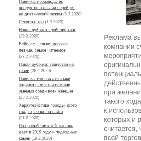
Новинка: производство
продуктов в англии перейдет
на диетический режим
(3.3.2020)
Секреты: топ
(1.3.2020)
Новая рубрика: фейслифтинг
Реклама вы
(29.2.2020)
Бейонсе – самая дорогая
компании с
певица, самое читаемое
мероприяти
(27.2.2020)
оригиналь
Новая рубрика: вещества на
грани
(25.2.2020)
потенциаль
Новинка: именно эти знаки
действенны
зодиака являются самыми
при желани
умными среди всех женщин
(23.2.2020)
такого ход
Характеристика породы, фото
к использо
гладко, новое на сайте
(21.2.2020)
которых и 
По просьбе читатей: что она
считается,
дает в 2019 году и подводные
всей торго
камни
(19.2.2020)