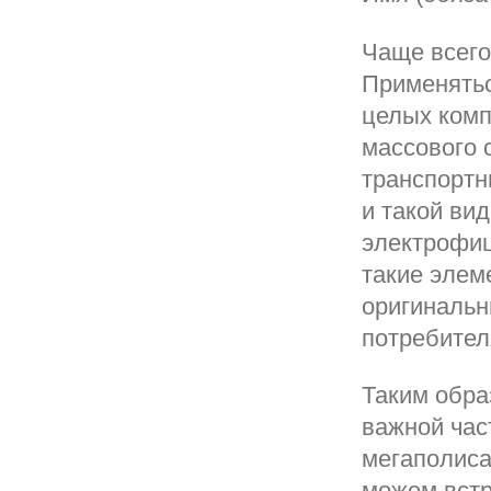
Чаще всего
Применятьс
целых комп
массового 
транспортн
и такой вид
электрофиц
такие элем
оригинальн
потребител
Таким обра
важной час
мегаполисах
можем встр