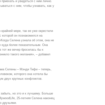
я приехать и увидеться с ним лично.
ываться с ним, чтобы узнавать, как у
 крайней мере, так ее уже окрестили
 которой он познакомился на
«Когда Селена узнала об этом, она не
е куда более показательным. Она
в тот же вечер бросилась бы к
зникло такого желания», – добавил
Мама Селены – Мэнди Тифи – теперь,
ловеком, которого она хотела бы
мум двух крупных конфликтов.
забыть, но это и к лучшему. Больше
lywoodLife, 25-летняя Селена наконец
то друзьями.