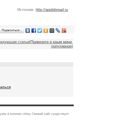
Источник:
http://applebread.ru
едующая статья(Привезите в крым мини,
популярное)
ваться
укву в колонке сбоку Свежий сайт существует
.