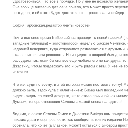
удостовериться, что все в порядке. Но у нее не возникло желани
Она вообще внезапно для себя поняла, что может просто перепис
него дела, и ей этого будет достаточно», – рассказал инсайдер.
София Гарбовская,редактор ленты новостей
Почти все свое время Бибер сейчас проводит с новой пассией (по
западные таблоиды) – золотоволосой моделью Баскин Чемпион, с
недавней вечеринке, куда отправился развлекаться с друзьями. 
стала злиться или ревновать. Но инцидент с аварией был для не
рассудила так: если бы она все еще любила его не как друга, то 
Джастину, чтобы поддержать его и быть рядом с ним. У нее не во
источник.
Что же, судя по всему, в этой истории можно поставить точку! 
должно быть, вздохнула с облегчением: Бибер был последним че
видеть рядом со своей дочерью, и это стало причиной как мини
Думаем, теперь отношения Селены с мамой снова наладятся!
Видимо, о союзе Селены Гомес и Джастина Бибера нам придется 
никаких драм и сцен ревности: как сообщил источник изданию Hol
осознала, что хочет (а главное, может) остаться с Бибером прос