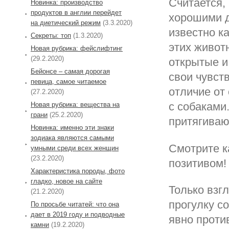
Считается, 
Новинка: производство
продуктов в англии перейдет
хорошими д
на диетический режим
(3.3.2020)
известно к
Секреты: топ
(1.3.2020)
этих живот
Новая рубрика: фейслифтинг
(29.2.2020)
открытые и
Бейонсе – самая дорогая
свои чувст
певица, самое читаемое
отличие от 
(27.2.2020)
с собаками
Новая рубрика: вещества на
грани
(25.2.2020)
притягиваю
Новинка: именно эти знаки
зодиака являются самыми
Смотрите ка
умными среди всех женщин
(23.2.2020)
позитивом!
Характеристика породы, фото
гладко, новое на сайте
Только взгл
(21.2.2020)
прогулку с
По просьбе читатей: что она
дает в 2019 году и подводные
явно против
камни
(19.2.2020)