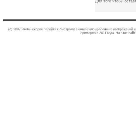
Для того чтобы оста
(c) 2007 Чтобы скорее перейти к быстрому скачиванию красочных изображений и
примерно с 2011 года. На этот сай