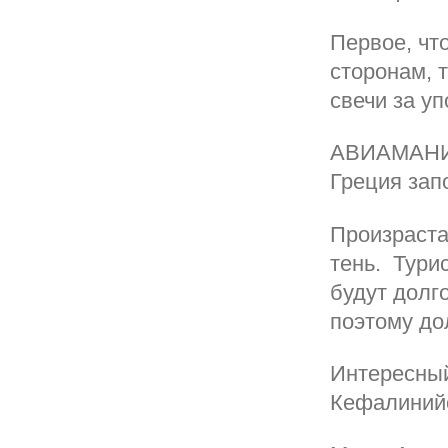
Первое, чт
сторонам, т
свечи за уп
АВИАМАНИЯ 
Греция зап
Произраста
тень. Тури
будут долго
поэтому до
Интересный
Кефалинийс