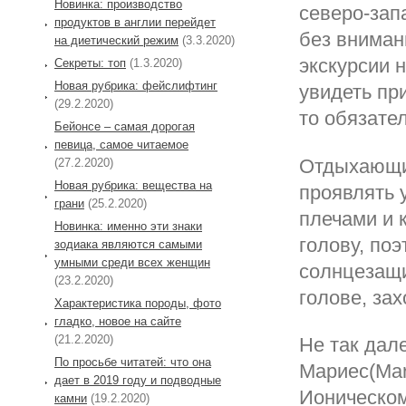
Новинка: производство
северо-зап
продуктов в англии перейдет
без вниман
на диетический режим
(3.3.2020)
экскурсии 
Секреты: топ
(1.3.2020)
Новая рубрика: фейслифтинг
увидеть пр
(29.2.2020)
то обязате
Бейонсе – самая дорогая
певица, самое читаемое
Отдыхающие
(27.2.2020)
Новая рубрика: вещества на
проявлять 
грани
(25.2.2020)
плечами и 
Новинка: именно эти знаки
голову, по
зодиака являются самыми
умными среди всех женщин
солнцезащи
(23.2.2020)
голове, за
Характеристика породы, фото
гладко, новое на сайте
(21.2.2020)
Не так дал
По просьбе читатей: что она
Мариес(Mari
дает в 2019 году и подводные
Ионическом
камни
(19.2.2020)