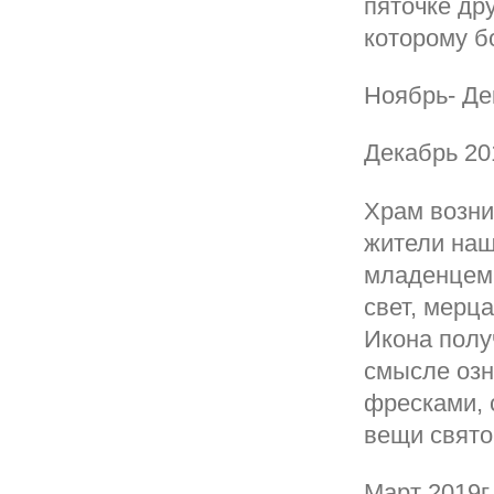
пяточке др
которому б
Ноябрь- Де
Декабрь 20
Храм возни
жители наш
младенцем 
свет, мерц
Икона полу
смысле озн
фресками, 
вещи свято
Март 2019г