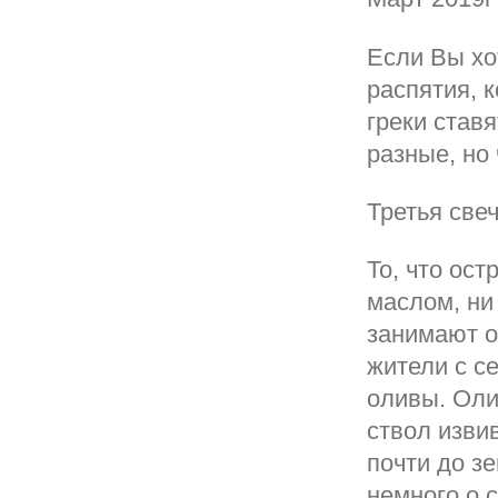
Если Вы хо
распятия, 
греки ставя
разные, но 
Третья свеч
То, что ос
маслом, ни
занимают о
жители с с
оливы. Оли
ствол извив
почти до зе
немного о 