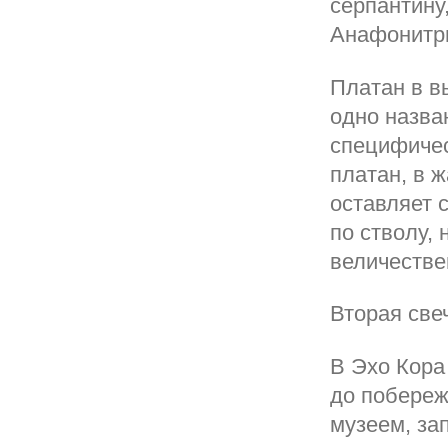
серпантину
Анафонитрия
Платан в в
одно назва
специфичес
платан, в 
оставляет 
по стволу,
величестве
Вторая све
В Эхо Кора 
до побереж
музеем, за