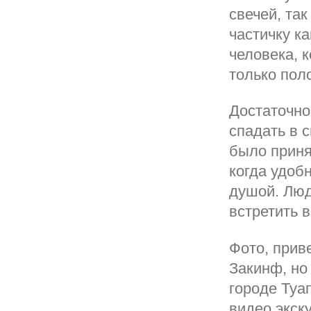
свечей, так
частичку к
человека, 
только пол
Достаточно
спадать в 
было приня
когда удоб
душой. Люд
встретить 
Фото, прив
Закинф, но
городе Туа
видео экску