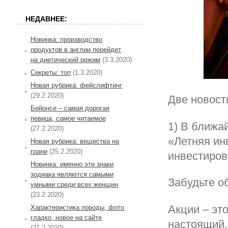
НЕДАВНЕЕ:
Новинка: производство
продуктов в англии перейдет
на диетический режим
(3.3.2020)
Секреты: топ
(1.3.2020)
Новая рубрика: фейслифтинг
(29.2.2020)
Две новост
Бейонсе – самая дорогая
певица, самое читаемое
1) В ближа
(27.2.2020)
«Летняя ин
Новая рубрика: вещества на
грани
(25.2.2020)
инвестиров
Новинка: именно эти знаки
зодиака являются самыми
Забудьте о
умными среди всех женщин
(23.2.2020)
Акции – эт
Характеристика породы, фото
гладко, новое на сайте
настоящий,
(21.2.2020)