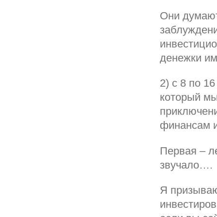
Они думают
заблуждени
инвестицио
денежки им
2) с 8 по 1
который мы
приключени
финансам и
Первая – л
звучало….
Я призываю
инвестиров