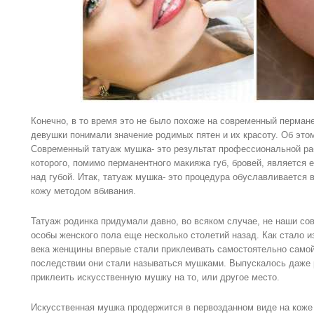
Конечно, в то время это не было похоже на современный пермане
девушки понимали значение родимых пятен и их красоту. Об этом
Современный татуаж мушка- это результат профессиональной ра
которого, помимо перманентного макияжа губ, бровей, является
над губой. Итак, татуаж мушка- это процедура обуславливается 
кожу методом вбивания.
Татуаж родинка придумали давно, во всяком случае, не наши со
особы женского пола еще несколько столетий назад. Как стало и
века женщины впервые стали приклеивать самостоятельно самой
последствии они стали называться мушками. Выпускалось даже р
приклеить искусственную мушку на то, или другое место.
Искусственная мушка продержится в первозданном виде на коже 