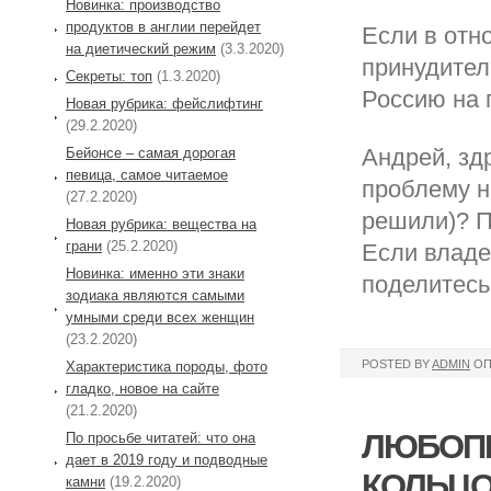
Новинка: производство
продуктов в англии перейдет
Если в отн
на диетический режим
(3.3.2020)
принудител
Секреты: топ
(1.3.2020)
Россию на 
Новая рубрика: фейслифтинг
(29.2.2020)
Андрей, зд
Бейонсе – самая дорогая
певица, самое читаемое
проблему н
(27.2.2020)
решили)? П
Новая рубрика: вещества на
грани
(25.2.2020)
Если владе
Новинка: именно эти знаки
поделитесь
зодиака являются самыми
умными среди всех женщин
(23.2.2020)
POSTED BY
ADMIN
ОП
Характеристика породы, фото
гладко, новое на сайте
(21.2.2020)
ЛЮБОПЫ
По просьбе читатей: что она
дает в 2019 году и подводные
КОЛЬЦО
камни
(19.2.2020)