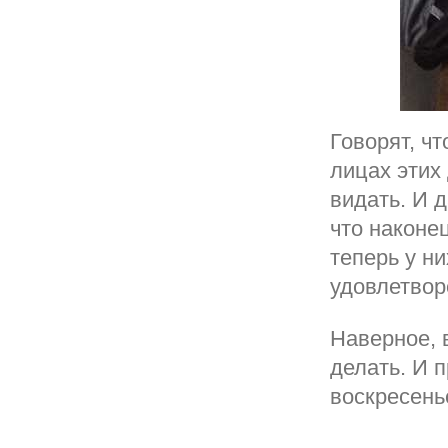
Говорят, ч
лицах этих
видать. И 
что наконе
теперь у н
удовлетвор
Наверное, 
делать. И п
воскресень