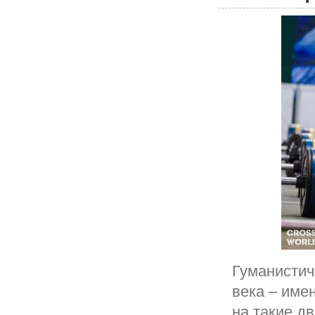
Гуманистич
века – име
на такие д