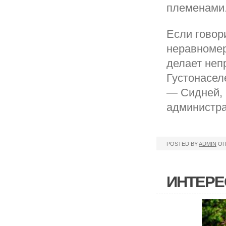
племенами
Если говор
неравномер
делает неп
Густонасел
— Сидней, 
администра
POSTED BY
ADMIN
ОП
ИНТЕРЕ