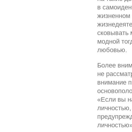
в самоиден
жизненном 
жизнедеяте
сковывать 
модной тог
любовью.
Более вним
не рассмат
внимание п
основополо
«Если вы н
личностью,
предупрежд
личностью»