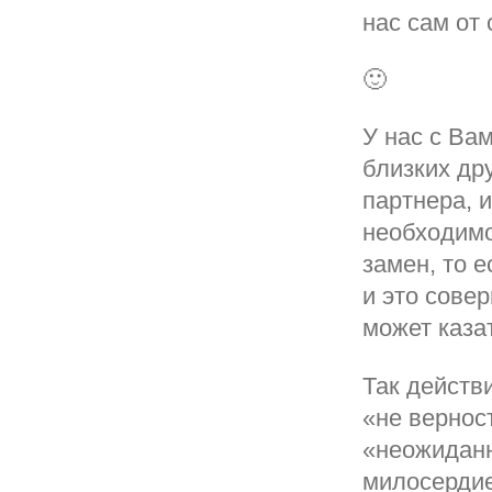
нас сам от 
🙂
У нас с Ва
близких др
партнера, 
необходимо
замен, то е
и это совер
может каза
Так действ
«не вернос
«неожиданн
милосердие