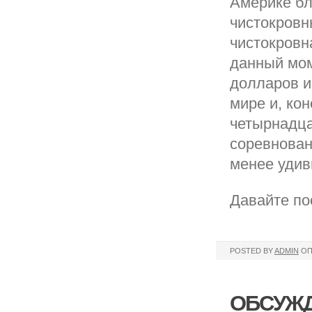
Америке бл
чистокровн
чистокровн
данный мом
долларов и
мире и, ко
четырнадца
соревнован
менее удив
Давайте по
POSTED BY
ADMIN
ОП
ОБСУЖД