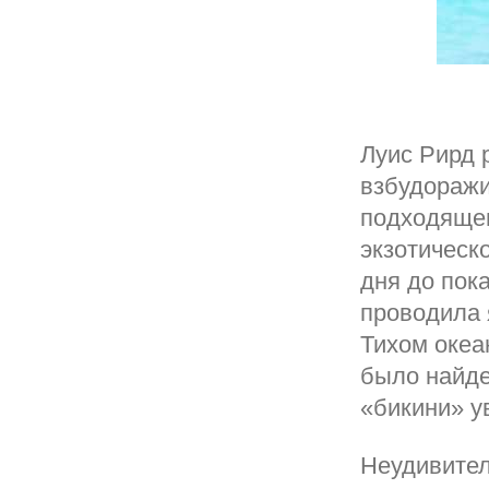
Луис Рирд 
взбудоражи
подходящег
экзотическ
дня до пок
проводила 
Тихом океа
было найде
«бикини» у
Неудивител