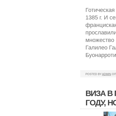
Готическая
1385 г. И с
францискан
прославили
множество 
Галилео Га
Буонарроти
POSTED BY
ADMIN
ОП
ВИЗА В
ГОДУ, 