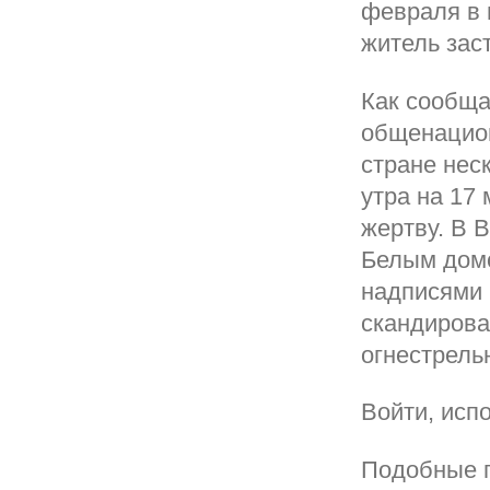
февраля в
житель зас
Как сообща
общенацион
стране нес
утра на 17
жертву. В 
Белым домо
надписями 
скандирова
огнестрель
Войти, исп
Подобные п