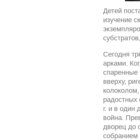
Детей пост
изучение с
экземпляро
субстратов
Сегодня тр
арками. Ког
спаренные
вверху, ри
колоколом,
радостных 
г. и в один
война. Пре
дворец до 
собранием 