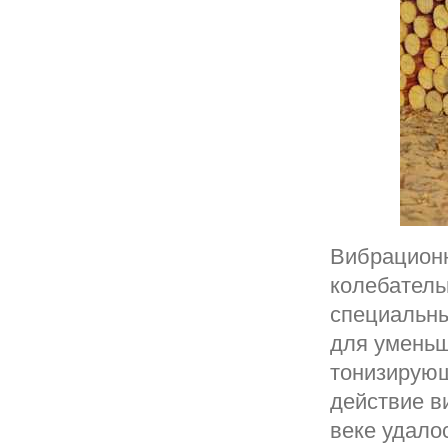
Вибрационн
колебатель
специальны
для уменьш
тонизирующ
действие в
веке удало