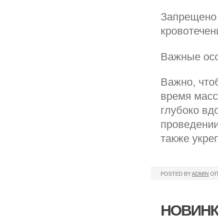
Запрещено 
кровотечен
Важные осо
Важно, что
время масс
глубоко вд
проведении
также укре
POSTED BY
ADMIN
ОП
НОВИНК