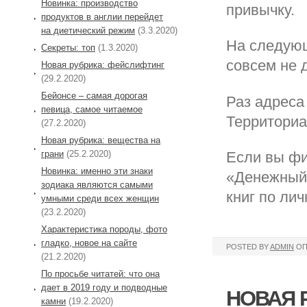
Новинка: производство
привычку.
продуктов в англии перейдет
на диетический режим
(3.3.2020)
На следующ
Секреты: топ
(1.3.2020)
совсем не 
Новая рубрика: фейслифтинг
(29.2.2020)
Бейонсе – самая дорогая
Раз адреса 
певица, самое читаемое
Территориа
(27.2.2020)
Новая рубрика: вещества на
грани
(25.2.2020)
Если вы фи
Новинка: именно эти знаки
«Денежный 
зодиака являются самыми
книг по ли
умными среди всех женщин
(23.2.2020)
Характеристика породы, фото
гладко, новое на сайте
POSTED BY
ADMIN
ОП
(21.2.2020)
По просьбе читатей: что она
дает в 2019 году и подводные
НОВАЯ 
камни
(19.2.2020)