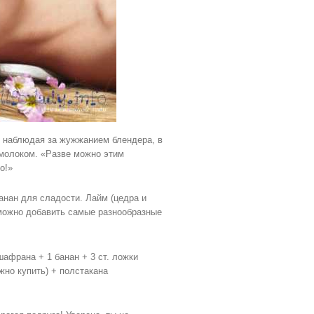
но наблюдая за жужжанием блендера, в
 молоком. «Разве можно этим
о!»
анан для сладости. Лайм (цедра и
 можно добавить самые разнообразные
афрана + 1 банан + 3 ст. ложки
жно купить) + полстакана