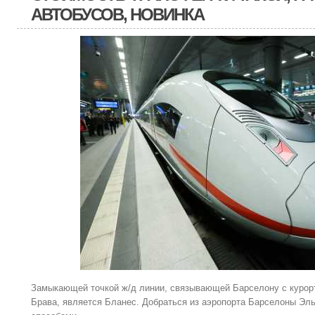
АВТОБУСОВ, НОВИНКА
Замыкающей точкой ж/д линии, связывающей Барселону с курор
Брава, является Бланес. Добраться из аэропорта Барселоны Эл