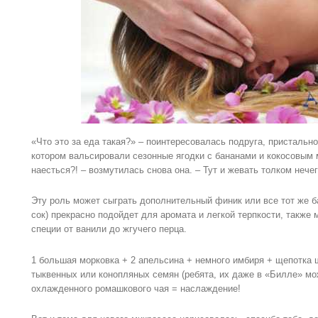
«Что это за еда такая?» – поинтересовалась подруга, присталь
котором вальсировали сезонные ягодки с бананами и кокосовым
наесться?! – возмутилась снова она. – Тут и жевать толком нечег
Эту роль может сыграть дополнительный финик или все тот же б
сок) прекрасно подойдет для аромата и легкой терпкости, также
специи от ванили до жгучего перца.
1 большая морковка + 2 апельсина + немного имбиря + щепотка ш
тыквенных или конопляных семян (ребята, их даже в «Билле» мо
охлажденного ромашкового чая = наслаждение!