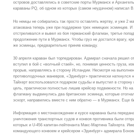
островов доставлялись в советские порты Мурманск и Архангел
караваны PQ, об одном из которых (самом неудачном) написал В.
Но немцы не собирались так просто оставлять жертву, и уже 2 м
атакована теперь уже при поддержке трех немецких эсминцев. И
отстреливался и вывел из боя германский флагман, третье поп
продолжение пути в Мурманск. Чтобы груз не достался врагу, кр
же эсминцы, предварительно приняв команду.
30 апреля караван был торпедирован. Адмирал сначала решил от
вступил в бой с «волчьей стаей», но, понимая ценность груза, и
прорыв, направляясь в сторону Исландии. Несмотря на выполне
противолодочных маневров, «Эдинбург» практически наткнулся 
Тайхерт воспользовался подарком судьбы и выпустил в сторону 
цель, практически полностью лишив крейсер подвижности. Но на
флагману выдвинулись два британских эсминца, которые отогнал
эскорт, направились вместе с ним обратно — в Мурманск. Еще бы
Информация о местонахождении и курсе каравана была передана
уничтожения транспортных судов и конвоя противника были отп
которых и U-456 капитан-лейтенанта Макс-Мартина Тайхерта. Им
командующего конвоем и крейсером «Эдинбург» адмирала Бонэм