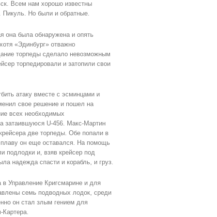
ьск. Всем нам хорошо известны
 Пикуль. Но были и обратные.
ая она была обнаружена и опять
 хотя «Эдинбург» отважно
адание торпеды сделало невозможным
ейсер торпедировали и затопили свои
бить атаку вместе с эсминцами и
зменил свое решение и пошел на
ние всех необходимых
на затаившуюся U-456. Макс-Мартин
крейсера две торпеды. Обе попали в
 плаву он еще оставался. На помощь
и подлодки и, взяв крейсер под
ла надежда спасти и корабль, и груз.
 в Управление Кригсмарине и для
равлены семь подводных лодок, среди
енно он стал злым гением для
-Картера.