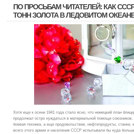
ПО ПРОСЬБАМ ЧИТАТЕЛЕЙ: КАК ССС
ТОНН ЗОЛОТА В ЛЕДОВИТОМ ОКЕАН
Хотя еще к осени 1941 года стало ясно, что немецкий план блиц
продолжал остро нуждаться в материальной помощи союзников, 
боевая техника, а еще продовольствие, нефтепродукты, станки, 
всего этого армия и население СССР испытывали бы куда больши